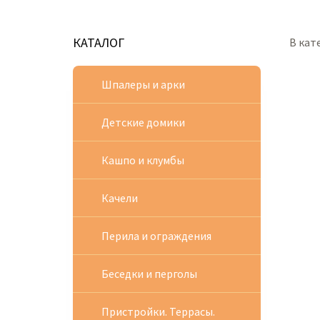
КАТАЛОГ
В кат
Шпалеры и арки
Детские домики
Кашпо и клумбы
Качели
Перила и ограждения
Беседки и перголы
Пристройки. Террасы.