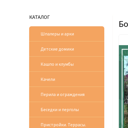
КАТАЛОГ
Бо
Шпалеры и арки
Детские домики
Кашпо и клумбы
Качели
Перила и ограждения
Беседки и перголы
Пристройки. Террасы.