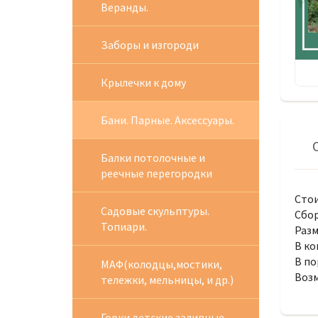
Веранды.
Заборы и изгороди
Крылечки к дому
Бани. Парные. Аксессуары.
Балки потолочные и
реечные перегородки
Стои
Садовые скульптуры.
Сбор
Топиари.
Разм
В ко
В по
МАФ(колодцы,мостики,
Возм
тележки, мельницы, и др.)
Горки детские заливные