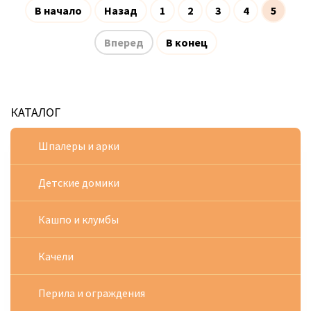
В начало
Назад
1
2
3
4
5
Вперед
В конец
КАТАЛОГ
Шпалеры и арки
Детские домики
Кашпо и клумбы
Качели
Перила и ограждения