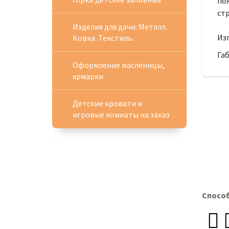
пок
стр
Изделия для дачи: Металл.
Изг
Ковка. Текстиль.
Габ
Оформление масленицы,
ярмарки
Детские кровати и
игровые комнаты на заказ
Спосо