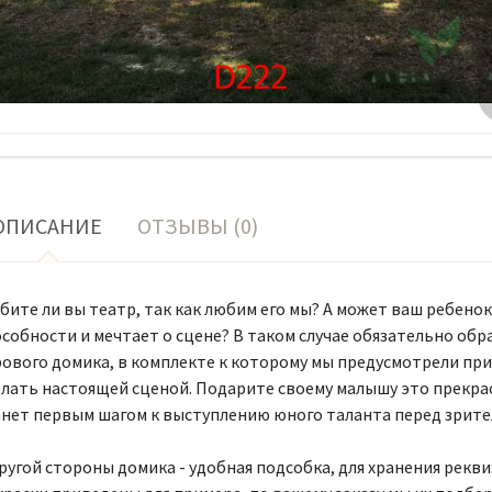
ОПИСАНИЕ
ОТЗЫВЫ (0)
ите ли вы театр, так как любим его мы? А может ваш ребенок
собности и мечтает о сцене? В таком случае обязательно об
рового домика, в комплекте к которому мы предусмотрели пр
елать настоящей сценой. Подарите своему малышу это прекра
анет первым шагом к выступлению юного таланта перед зрит
ругой стороны домика - удобная подсобка, для хранения рекви