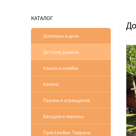
КАТАЛОГ
До
Шпалеры и арки
Детские домики
Кашпо и клумбы
Качели
Перила и ограждения
Беседки и перголы
Пристройки. Террасы.