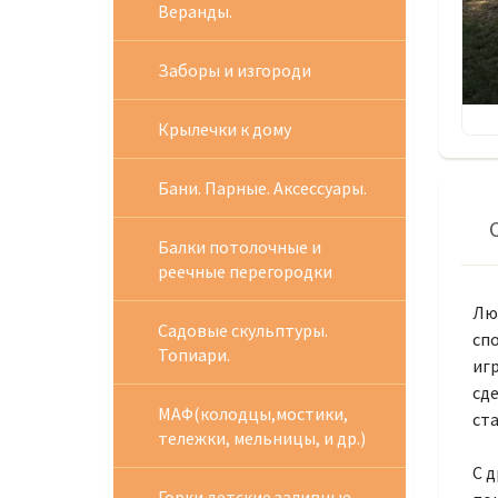
Веранды.
Заборы и изгороди
Крылечки к дому
Бани. Парные. Аксессуары.
Балки потолочные и
реечные перегородки
Люб
Садовые скульптуры.
спо
Топиари.
иг
сд
МАФ(колодцы,мостики,
ст
тележки, мельницы, и др.)
С д
Горки детские заливные