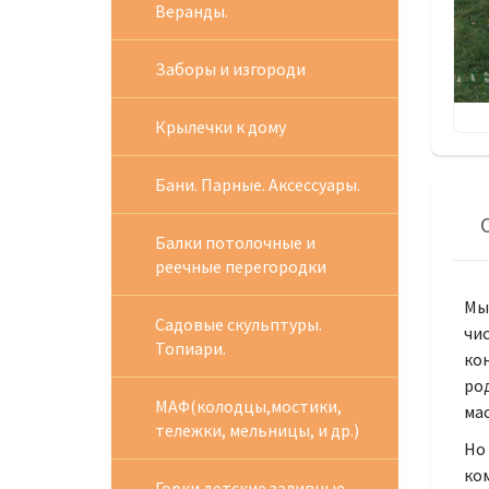
Веранды.
Заборы и изгороди
Крылечки к дому
Бани. Парные. Аксессуары.
Балки потолочные и
реечные перегородки
Мы 
Садовые скульптуры.
чи
Топиари.
ко
ро
МАФ(колодцы,мостики,
ма
тележки, мельницы, и др.)
Но 
ком
Горки детские заливные