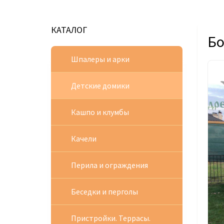
КАТАЛОГ
Бо
Шпалеры и арки
Детские домики
Кашпо и клумбы
Качели
Перила и ограждения
Беседки и перголы
Пристройки. Террасы.