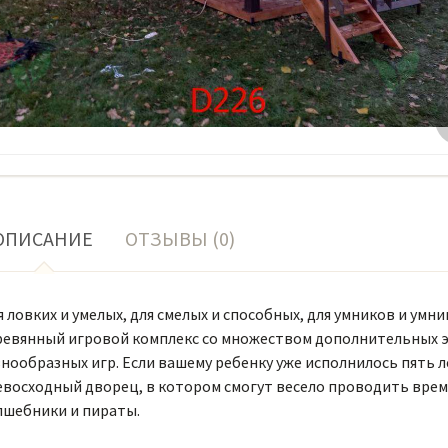
ОПИСАНИЕ
ОТЗЫВЫ (0)
 ловких и умелых, для смелых и способных, для умников и ум
ревянный игровой комплекс со множеством дополнительных э
нообразных игр. Если вашему ребенку уже исполнилось пять л
евосходный дворец, в котором смогут весело проводить врем
лшебники и пираты.