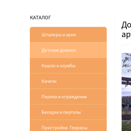
КАТАЛОГ
До
ар
Шпалеры и арки
Детские домики
Кашпо и клумбы
Качели
Перила и ограждения
Беседки и перголы
Пристройки. Террасы.