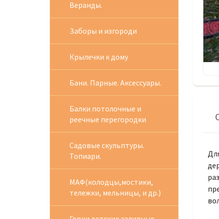
Веранды.
Заборы и изгороди
Крылечки к дому
Бани. Парные. Аксессуары.
Балки потолочные и
реечные перегородки
Садовые скульптуры.
Для
Топиари.
де
раз
МАФ(колодцы,мостики,
пр
тележки, мельницы, и др.)
во
Горки детские заливные