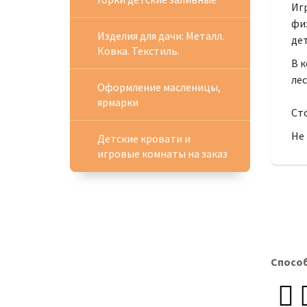
Иг
фи
Изделия для дачи: Металл.
дет
Ковка. Текстиль.
В к
лес
Оформление масленицы,
ярмарки
Сто
Не 
Детские кровати и
игровые комнаты на заказ
Спосо