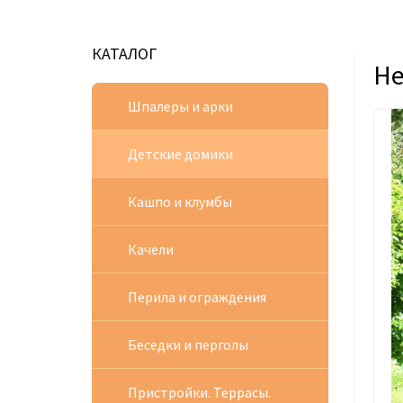
КАТАЛОГ
Не
Шпалеры и арки
Детские домики
Кашпо и клумбы
Качели
Перила и ограждения
Беседки и перголы
Пристройки. Террасы.