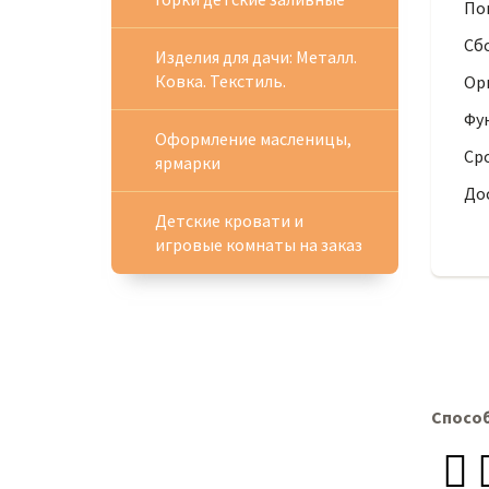
Пок
Сбо
Изделия для дачи: Металл.
Ковка. Текстиль.
Орг
Фу
Оформление масленицы,
Сро
ярмарки
Дос
Детские кровати и
игровые комнаты на заказ
Спосо