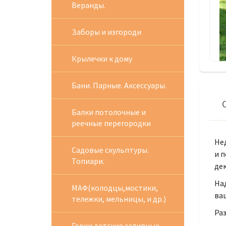
Веранды.
Заборы и изгороди
Крылечки к дому
Бани. Парные. Аксессуары.
Балки потолочные и
реечные перегородки
Не
Садовые скульптуры.
и п
Топиари.
де
Над
МАФ(колодцы,мостики,
ваш
тележки, мельницы, и др.)
Раз
Горки детские заливные