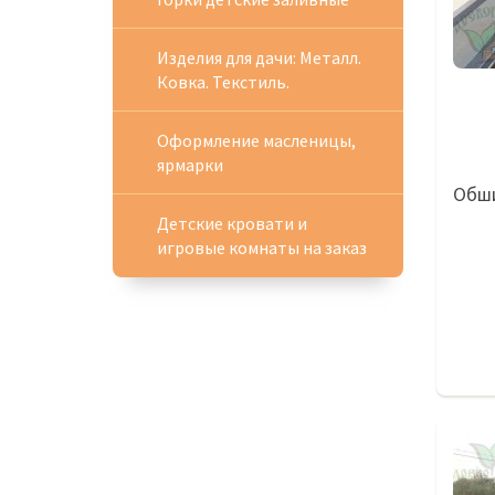
Изделия для дачи: Металл.
Ковка. Текстиль.
Оформление масленицы,
ярмарки
Обши
Детские кровати и
игровые комнаты на заказ