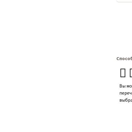
Спосо
Вы мо
переч
выбра