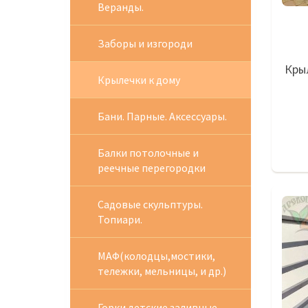
Веранды.
Заборы и изгороди
Кры
Крылечки к дому
Бани. Парные. Аксессуары.
Балки потолочные и
реечные перегородки
Садовые скульптуры.
Топиари.
МАФ(колодцы,мостики,
тележки, мельницы, и др.)
Горки детские заливные