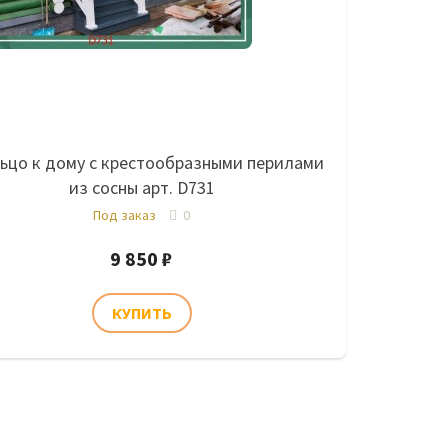
ьцо к дому с крестообразными перилами
из сосны арт. D731
Под заказ
0
9 850 ₽