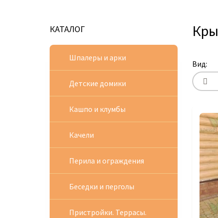
Кры
КАТАЛОГ
Шпалеры и арки
Вид:
Детские домики
Кашпо и клумбы
Качели
Перила и ограждения
Беседки и перголы
Пристройки. Террасы.