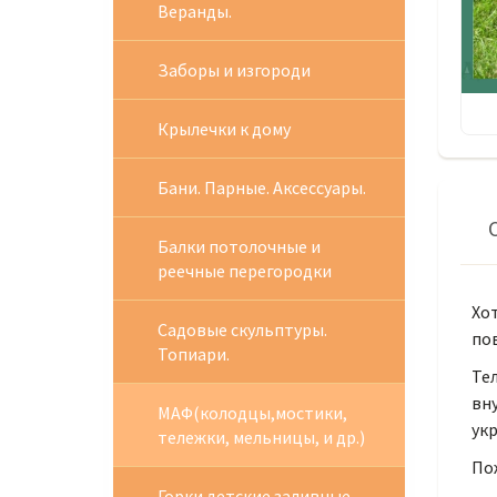
Веранды.
Заборы и изгороди
Крылечки к дому
Бани. Парные. Аксессуары.
Балки потолочные и
реечные перегородки
Хо
Садовые скульптуры.
по
Топиари.
Тел
вн
МАФ(колодцы,мостики,
укр
тележки, мельницы, и др.)
Пож
Горки детские заливные