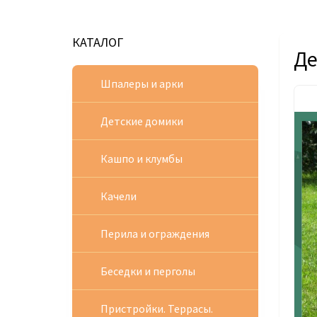
КАТАЛОГ
Де
Шпалеры и арки
Детские домики
Кашпо и клумбы
Качели
Перила и ограждения
Беседки и перголы
Пристройки. Террасы.