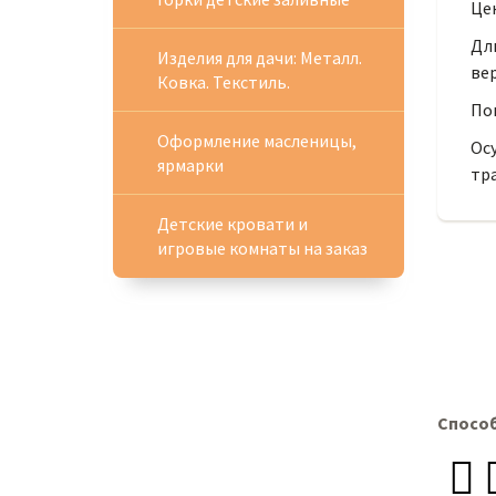
Цен
Дли
Изделия для дачи: Металл.
вер
Ковка. Текстиль.
Пок
Оформление масленицы,
Ос
ярмарки
тр
Детские кровати и
игровые комнаты на заказ
Спосо