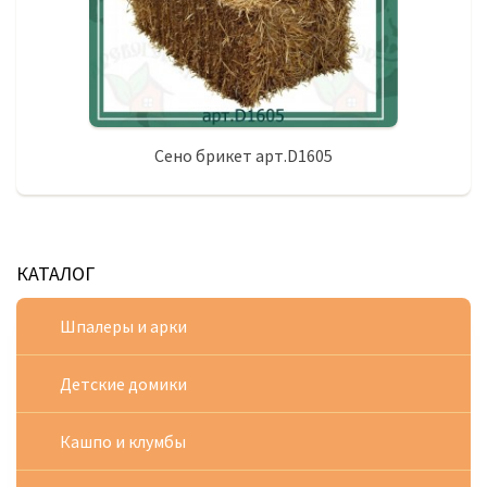
Сено брикет арт.D1605
КАТАЛОГ
Шпалеры и арки
Детские домики
Кашпо и клумбы