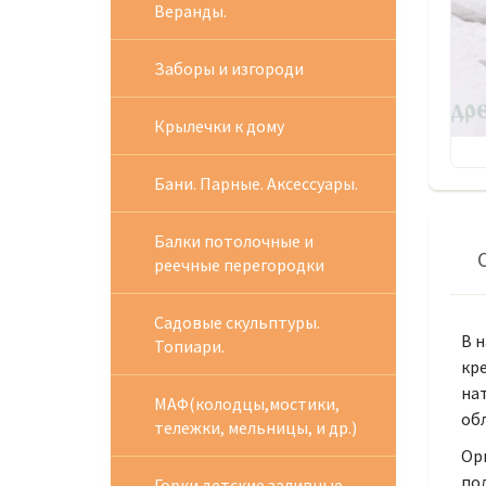
Веранды.
Заборы и изгороди
Крылечки к дому
Бани. Парные. Аксессуары.
Балки потолочные и
реечные перегородки
Садовые скульптуры.
В н
Топиари.
кре
нат
МАФ(колодцы,мостики,
об
тележки, мельницы, и др.)
Ор
под
Горки детские заливные