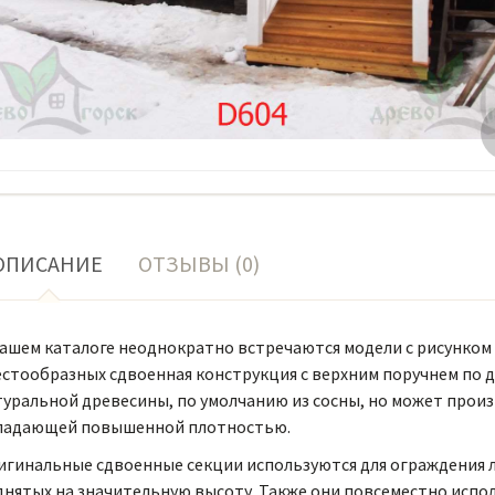
ОПИСАНИЕ
ОТЗЫВЫ (0)
ашем каталоге неоднократно встречаются модели с рисунком 
стообразных сдвоенная конструкция с верхним поручнем по д
уральной древесины, по умолчанию из сосны, но может произ
ладающей повышенной плотностью.
игинальные сдвоенные секции используются для ограждения л
нятых на значительную высоту. Также они повсеместно испол