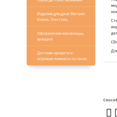
мо
ко
Изделия для дачи: Металл.
Ковка. Текстиль.
Сто
инд
дел
Оформление масленицы,
ярмарки
Сбо
Для
Детские кровати и
игровые комнаты на заказ
Спосо