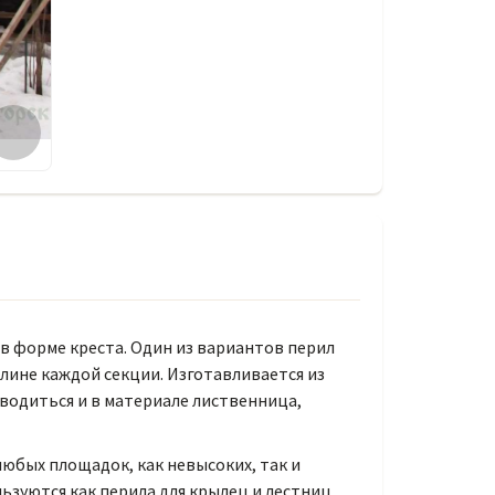
в форме креста. Один из вариантов перил
лине каждой секции. Изготавливается из
водиться и в материале лиственница,
юбых площадок, как невысоких, так и
ьзуются как перила для крылец и лестниц,