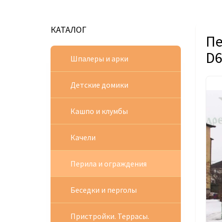
КАТАЛОГ
Пе
D6
Шпалеры и арки
Детские домики
Кашпо и клумбы
Качели
Перила и ограждения
Беседки и перголы
Пристройки. Террасы.