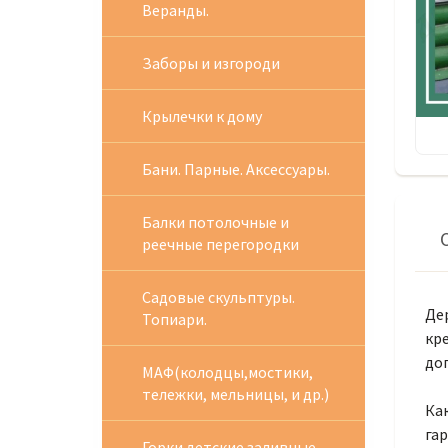
Веранды.
Заборы и изгороди
Крылечки к дому
Бани. Парные. Аксессуары.
Балки потолочные и
реечные перегородки
Садовые скульптуры.
Де
Топиари.
кр
доп
МАФ(колодцы,мостики,
тележки, мельницы, и др.)
Как
гар
Горки детские заливные