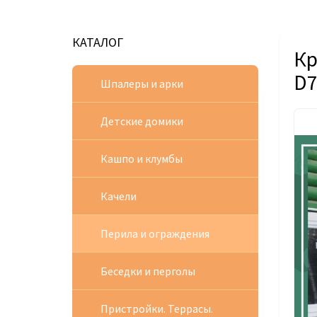
КАТАЛОГ
Кр
D7
Шпалеры и арки
Детские домики
Кашпо и клумбы
Качели
Перила и ограждения
Беседки и перголы
Пристройки. Террасы.