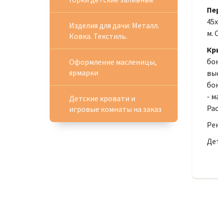
Пе
45х
Изделия для дачи: Металл.
м. 
Ковка. Текстиль.
Кр
бок
Оформление масленицы,
ярмарки
выс
бок
- м
Детские кровати и
Рас
игровые комнаты на заказ
Рек
Де