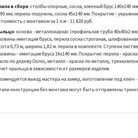
рила в сборе
: столбы опорные, сосна, клееный брус 140х140 мм
90 мм; перила-поручень, сосна 45х140 мм. Покрытие - укрывная
Стоимость с монтажом за 1 п.м - 11 820 руб.
ыльцо
: основа - металлокаркас (профильная труба 40х40х2 мм
овины имитация бруса, перила сосна строганая, шлифованная
ота 0,73 м, ширина 1,82 м. перила в комплекте. Ступени листв
овины - имитация бруса 16х140 мм. Покрытие: перила - краска 
асло по дереву Osmo, металлл - краска по металлу, трехкомпон
чет крыльца в зависимости от размеров изделия.
омендуется выезд мастера на замер, изготовление под ключ -
тали конструкции без монтажа могут быть отправлены транс