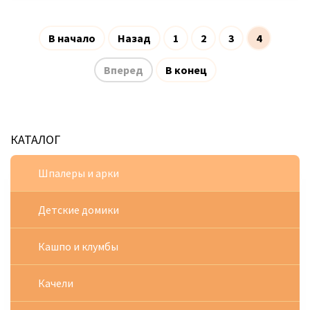
В начало
Назад
1
2
3
4
Вперед
В конец
КАТАЛОГ
Шпалеры и арки
Детские домики
Кашпо и клумбы
Качели