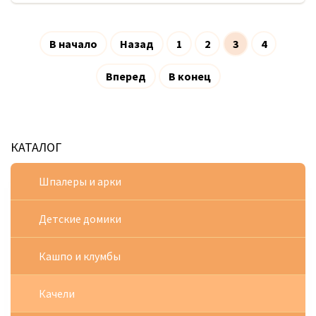
В начало
Назад
1
2
3
4
Вперед
В конец
КАТАЛОГ
Шпалеры и арки
Детские домики
Кашпо и клумбы
Качели