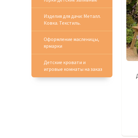
Изделия для дачи: Металл.
Ковка. Текстиль.
Оформление масленицы,
ярмарки
Детские кровати и
игровые комнаты на заказ