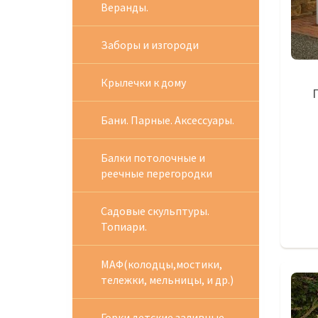
Веранды.
Заборы и изгороди
Крылечки к дому
Бани. Парные. Аксессуары.
Балки потолочные и
реечные перегородки
Садовые скульптуры.
Топиари.
МАФ(колодцы,мостики,
тележки, мельницы, и др.)
Горки детские заливные