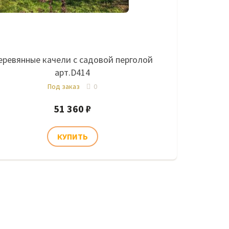
еревянные качели с садовой перголой
арт.D414
Под заказ
0
51 360 ₽