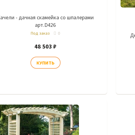
ачели - дачная скамейка со шпалерами
арт.D426
Под заказ
0
Д
48 503 ₽