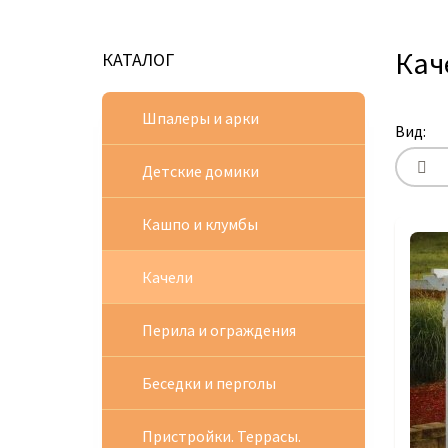
Кач
КАТАЛОГ
Шпалеры и арки
Вид:
Детские домики
Кашпо и клумбы
Качели
Перила и ограждения
Беседки и перголы
Пристройки. Террасы.