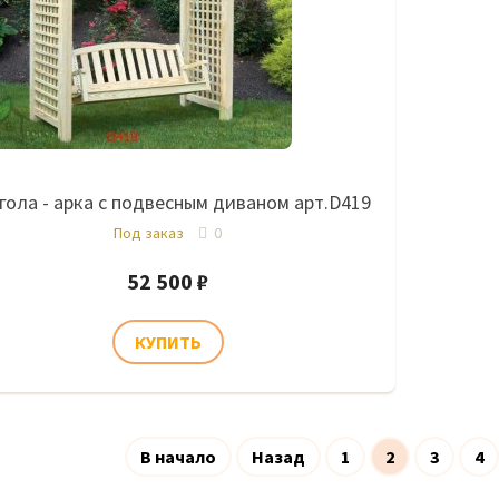
гола - арка с подвесным диваном арт.D419
Под заказ
0
52 500 ₽
В начало
Назад
1
2
3
4